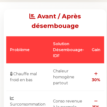
Avant / Après
désembouage
Solution
Problème
Désembouage-
Gain
IDF
Chaleur
Chauffe mal
homogène
froid en bas
30%
partout
Conso revenue
Surconsommation