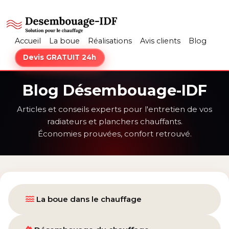
Accueil
La boue
Réalisations
Avis clients
Blog
Devis GRATUIT 24h
Blog Désembouage-IDF
Articles et conseils experts pour l'entretien de vos
radiateurs et planchers chauffants.
Économies prouvées, confort retrouvé.
La boue dans le chauffage